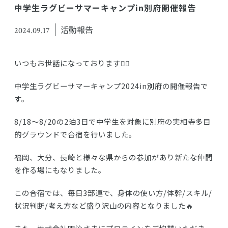
中学生ラグビーサマーキャンプin別府開催報告
無料体験予約
活動報告
2024.09.17
入会申込み
いつもお世話になっております🙇‍♂️
個人情報保護方針
運営法人
中学生ラグビーサマーキャンプ2024in別府の開催報告で
す。
8/18〜8/20の2泊3日で中学生を対象に別府の実相寺多目
的グラウンドで合宿を行いました。
福岡、大分、長崎と様々な県からの参加があり新たな仲間
を作る場にもなりました。
この合宿では、毎日3部連で、身体の使い方/体幹/スキル/
状況判断/考え方など盛り沢山の内容となりました🔥