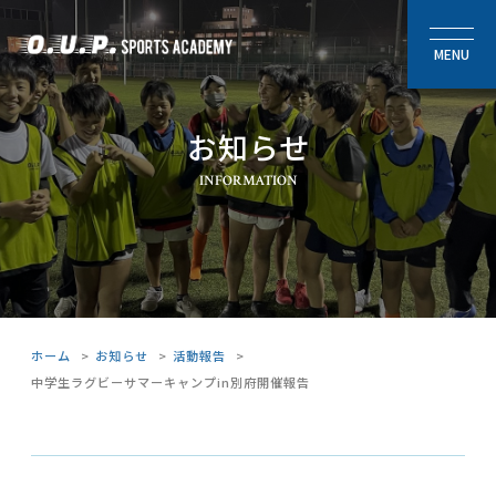
MENU
ホーム
お知らせ
お知らせ
INFORMATION
代表メッセージ
アカデミーについて
－ クラス紹介
－ 運営スタッフ
ホーム
>
お知らせ
>
活動報告
>
中学生ラグビーサマーキャンプin別府開催報告
－ 交通アクセス
－ よくあるご質問
募集要項